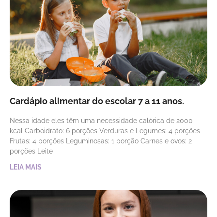
Cardápio alimentar do escolar 7 a 11 anos.
Nessa idade eles têm uma necessidade calórica de 2000
kcal Carboidrato: 6 porções Verduras e Legumes: 4 porções
Frutas: 4 porções Leguminosas: 1 porção Carnes e ovos: 2
porções Leite
LEIA MAIS