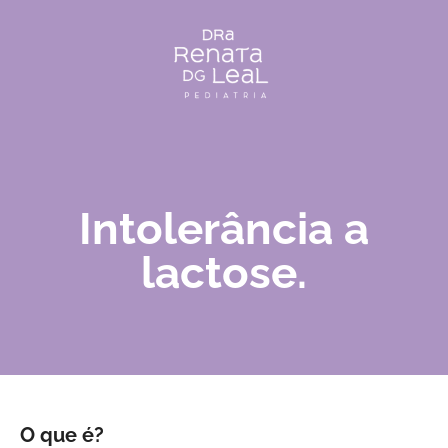
Intolerância a
lactose.
O que é?