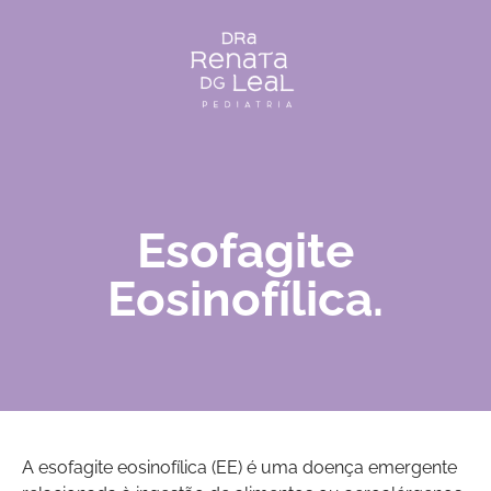
Esofagite
Eosinofílica.
A esofagite eosinofílica (EE) é uma doença emergente