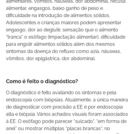
alimentares, vômitos, náuseas, dor abdominal, recusa
alimentar, engasgos, baixo ganho de peso e
dificuldade na introdução de alimentos sólidos.
Adolescentes e crianças maiores podem apresentar
engasgo, dor ao deglutir, sensação que o alimento
“tranca” o esôfago (impactação alimentar), dificuldade
para engolir alimentos sólidos além dos mesmos
sintomas da doença do refluxo como azia, náuseas,
vômitos, dor epigástrica, dor abdominal.
Como é feito o diagnóstico?
O diagnóstico é feito avaliando os sintomas e pela
endoscopia com biópsias. Atualmente, a única maneira
de diagnosticar com precisão a EE é por endoscopia
alta e biópsia. Vários achados visuais foram associados
à EE. O esôfago pode parecer “sulcado”, “em forma de
anel” ou mostrar múltiplas “placas brancas”; no