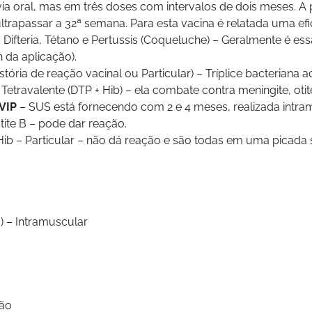
ia oral, mas em três doses com intervalos de dois meses. A p
ltrapassar a 32ª semana. Para esta vacina é relatada uma ef
 Difteria, Tétano e Pertussis (Coqueluche) – Geralmente é es
h da aplicação).
ória de reação vacinal ou Particular) – Tríplice bacteriana a
 Tetravalente (DTP + Hib) – ela combate contra meningite, oti
 VIP
– SUS está fornecendo com 2 e 4 meses, realizada intram
tite B – pode dar reação.
 Hib – Particular – não dá reação e são todas em uma picada 
B) – Intramuscular
ção