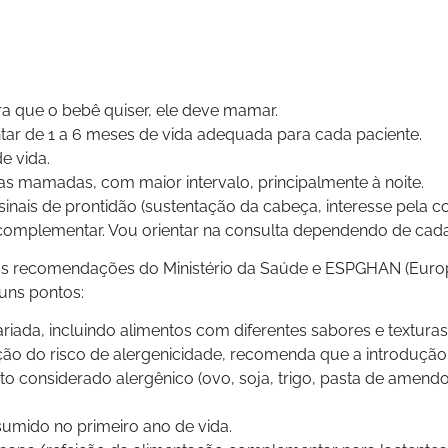
ra que o bebê quiser, ele deve mamar.
tar de 1 a 6 meses de vida adequada para cada paciente.
e vida.
as mamadas, com maior intervalo, principalmente à noite.
sinais de prontidão (sustentação da cabeça, interesse pela c
o complementar. Vou orientar na consulta dependendo de cad
o as recomendações do Ministério da Saúde e ESPGHAN (Europ
uns pontos:
iada, incluindo alimentos com diferentes sabores e textura
ução do risco de alergenicidade, recomenda que a introduçã
o considerado alergênico (ovo, soja, trigo, pasta de amendoi
nsumido no primeiro ano de vida.