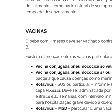
dos alimentos como parte natural de seu apre
tempo de desenvolvimento.
VACINAS
O bebê com 4 meses deve ser vacinado contra: p
B.
Existem diferenças entre as vacinas particular
Vacina conjugada pneumocócica 10 val
Vacina conjugada pneumocócica 13 ou 
bactéria que causa doenças como meningi
Rotavírus
= SUS ou particular – informe-
cepa RIX4414. Deve ser administrada por 
entre 14 e 24 semanas, com intervalo míni
para hospitalização grave devido à doença
Rotavírus – MSD
– particular. É uma vac