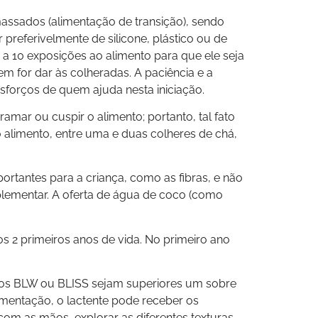
assados (alimentação de transição), sendo
preferivelmente de silicone, plástico ou de
 a 10 exposições ao alimento para que ele seja
m for dar às colheradas. A paciência e a
sforços de quem ajuda nesta iniciação.
amar ou cuspir o alimento; portanto, tal fato
alimento, entre uma e duas colheres de chá,
rtantes para a criança, como as fibras, e não
mplementar. A oferta de água de coco (como
nos 2 primeiros anos de vida. No primeiro ano
odos BLW ou BLISS sejam superiores um sobre
mentação, o lactente pode receber os
m as mãos, explorar as diferentes texturas