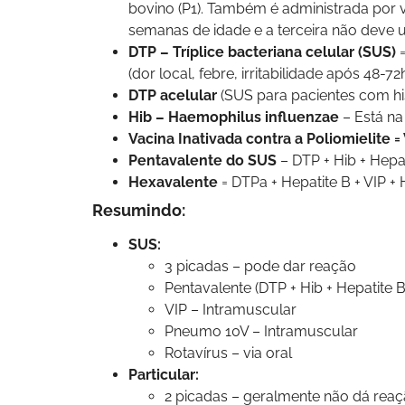
bovino (P1). Também é administrada por v
semanas de idade e a terceira não deve u
DTP – Tríplice bacteriana celular (SUS)
=
(dor local, febre, irritabilidade após 48-72
DTP acelular
(SUS para pacientes com hist
Hib – Haemophilus influenzae
– Está na
Vacina Inativada contra a Poliomielite =
Pentavalente do SUS
– DTP + Hib + Hepa
Hexavalente
= DTPa + Hepatite B + VIP +
Resumindo:
SUS:
3 picadas – pode dar reação
Pentavalente (DTP + Hib + Hepatite 
VIP – Intramuscular
Pneumo 10V – Intramuscular
Rotavírus – via oral
Particular:
2 picadas – geralmente não dá rea