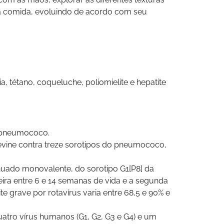
 a comida, evoluindo de acordo com seu
, tétano, coqueluche, poliomielite e hepatite
o pneumococo.
revine contra treze sorotipos do pneumococo,
enuado monovalente, do sorotipo G1[P8] da
eira entre 6 e 14 semanas de vida e a segunda
e grave por rotavírus varia entre 68,5 e 90% e
uatro vírus humanos (G1, G2, G3 e G4) e um