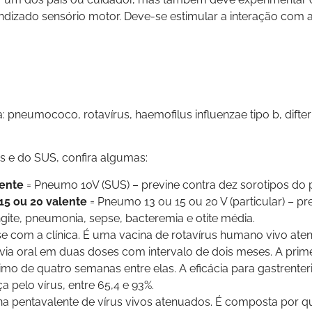
ndizado sensório motor. Deve-se estimular a interação com
neumococo, rotavírus, haemofilus influenzae tipo b, difteria
es e do SUS, confira algumas:
ente
= Pneumo 10V (SUS) – previne contra dez sorotipos d
15 ou 20 valente
= Pneumo 13 ou 15 ou 20 V (particular) – p
te, pneumonia, sepse, bacteremia e otite média.
se com a clínica. É uma vacina de rotavírus humano vivo at
via oral em duas doses com intervalo de dois meses. A prim
mo de quatro semanas entre elas. A eficácia para gastrenterit
 pelo vírus, entre 65,4 e 93%.
ina pentavalente de vírus vivos atenuados. É composta por q