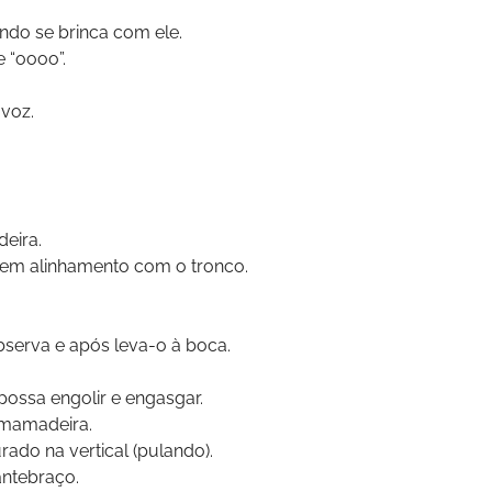
ando se brinca com ele.
e “oooo”.
voz.
eira.
a em alinhamento com o tronco.
bserva e após leva-o à boca.
ossa engolir e engasgar.
 mamadeira.
ado na vertical (pulando).
antebraço.