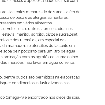
até 12 meses e após esta idade usar sal com
os aos lactentes menores de dois anos, além de
cesso de peso e às alergias alimentares;
presentes em vários alimentos
, sorvetes, entre outros, apresentados nos
évia, manitol, sorbitol, xilitol e sucralose);
ntos e dos utensílios, em especial das
 da mamadeira e utensílios do lactente em
 sopa de hipoclorito para um litro de água
 contaminação com os agrotóxicos (uma colher
 das imersões, não lavar em água corrente;
tro, dentre outros são permitidos na elaboração
isquer condimentos industrializados nas
nico (ômega-3) é encontrado nos óleos de soja,