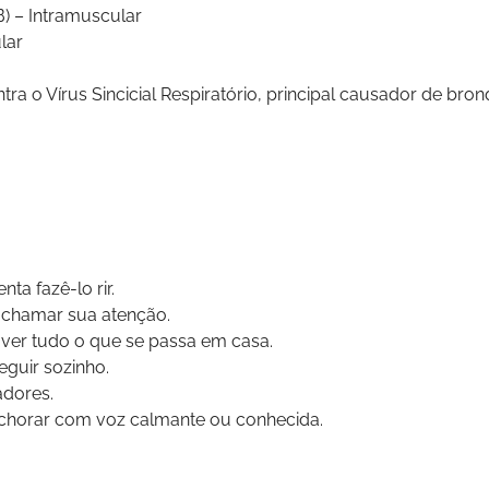
B) – Intramuscular
lar
ra o Vírus Sincicial Respiratório, principal causador de bron
ta fazê-lo rir.
 chamar sua atenção.
 ver tudo o que se passa em casa.
eguir sozinho.
adores.
 chorar com voz calmante ou conhecida.