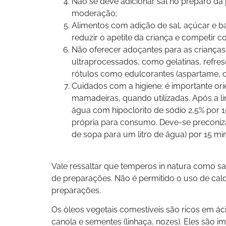
Não se deve adicionar sal no preparo da
moderação;
Alimentos com adição de sal, açúcar e ba
reduzir o apetite da criança e competir c
Não oferecer adoçantes para as crianças
ultraprocessados, como gelatinas, refresc
rótulos como edulcorantes (aspartame, cicl
Cuidados com a higiene: é importante ori
mamadeiras, quando utilizadas. Após a l
água com hipoclorito de sódio 2,5% por 
própria para consumo. Deve-se preconiza
de sopa para um litro de água) por 15 m
Vale ressaltar que temperos in natura como sal
de preparações. Não é permitido o uso de cald
preparações.
Os óleos vegetais comestíveis são ricos em ác
canola e sementes (linhaça, nozes). Eles são im