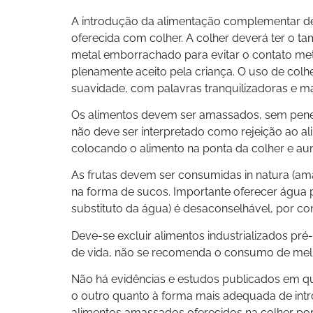
A introdução da alimentação complementar de
oferecida com colher. A colher deverá ter o t
metal emborrachado para evitar o contato metá
plenamente aceito pela criança. O uso de colh
suavidade, com palavras tranquilizadoras e m
Os alimentos devem ser amassados, sem peneirar
não deve ser interpretado como rejeição ao a
colocando o alimento na ponta da colher e a
As frutas devem ser consumidas in natura (ama
na forma de sucos. Importante oferecer água p
substituto da água) é desaconselhável, por c
Deve-se excluir alimentos industrializados pré-
de vida, não se recomenda o consumo de mel 
Não há evidências e estudos publicados em q
o outro quanto à forma mais adequada de int
alimentos amassados oferecidos na colher por