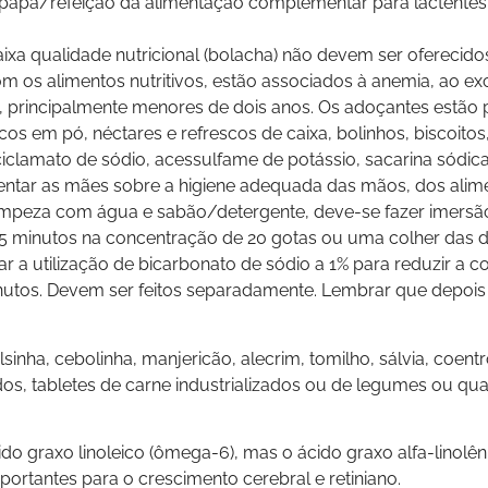
 papa/refeição da alimentação complementar para lactentes 
ixa qualidade nutricional (bolacha) não devem ser oferecid
om os alimentos nutritivos, estão associados à anemia, ao ex
, principalmente menores de dois anos. Os adoçantes estão 
os em pó, néctares e refrescos de caixa, bolinhos, biscoitos
amato de sódio, acessulfame de potássio, sacarina sódica, est
entar as mães sobre a higiene adequada das mãos, dos alime
impeza com água e sabão/detergente, deve-se fazer imersão
15 minutos na concentração de 20 gotas ou uma colher das de
r a utilização de bicarbonato de sódio a 1% para reduzir a
inutos. Devem ser feitos separadamente. Lembrar que depois
sinha, cebolinha, manjericão, alecrim, tomilho, sálvia, coen
os, tabletes de carne industrializados ou de legumes ou qua
ido graxo linoleico (ômega-6), mas o ácido graxo alfa-linolê
portantes para o crescimento cerebral e retiniano.