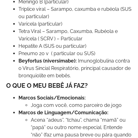
Meningo B (particular)
Tríplice viral – Sarampo, caxumba e rubéola (SUS
ou particular)
Varicela (particular)
Tetra Viral – Sarampo, Caxumba, Rubéola e
Varicela ( SCRV ) – Particular
Hepatite A (SUS ou particular)
Pneumo 20 v ( particular ou SUS)
Beyfortus (niversimabe):
Imunoglobulina contra
o Vírus Sincial Respiratório, principal causador de
bronquiolite em bebês.
O QUE O MEU BEBÊ JÁ FAZ?
Marcos Sociais/Emocionais:
Joga com você, como parceiro de jogo
Marcos de Linguagem/Comunicação:
Acena “adeus”, “tchau”, chama “mamã” ou
“papá” ou outro nome especial. Entende
“não” (faz uma pausa breve ou pára quando